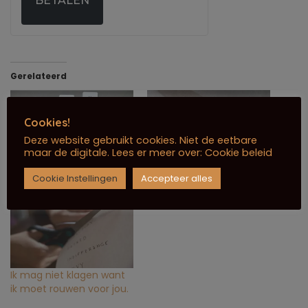
BETALEN
Gerelateerd
Cookies!
Deze website gebruikt cookies. Niet de eetbare
maar de digitale. Lees er meer over:
Cookie beleid
3 dingen die anders zijn
Een vals positief
Cookie Instellingen
Accepteer alles
na je bevalling.
Ik mag niet klagen want
ik moet rouwen voor jou.