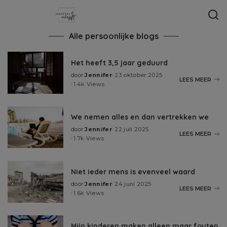
Alle persoonlijke blogs
Het heeft 3,5 jaar geduurd
door
Jennifer
23 oktober 2025
LEES MEER
1.4k Views
We nemen alles en dan vertrekken we
door
Jennifer
22 juli 2025
LEES MEER
1.7k Views
Niet ieder mens is evenveel waard
door
Jennifer
24 juni 2025
LEES MEER
1.6k Views
Mijn kinderen maken alleen maar fouten