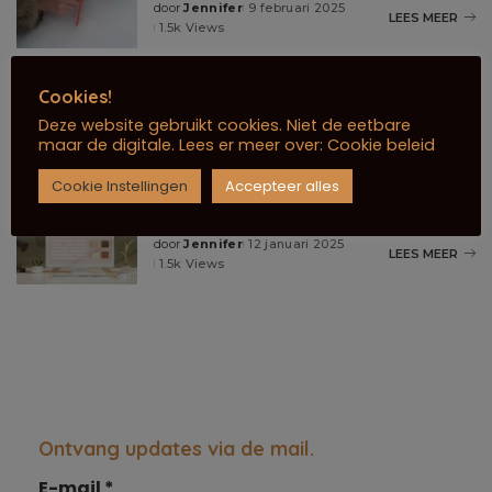
door
Jennifer
9 februari 2025
LEES MEER
1.5k Views
Cookies!
Ik ben een jager zonder prooi
Deze website gebruikt cookies. Niet de eetbare
door
Jennifer
19 januari 2025
LEES MEER
maar de digitale. Lees er meer over:
Cookie beleid
1.5k Views
Cookie Instellingen
Accepteer alles
Terug naar bloggen: Ik ben er weer!
door
Jennifer
12 januari 2025
LEES MEER
1.5k Views
Ontvang updates via de mail.
E-mail
*