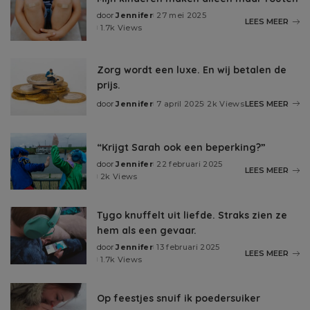
door
Jennifer
27 mei 2025
LEES MEER
1.7k Views
Zorg wordt een luxe. En wij betalen de
prijs.
door
Jennifer
7 april 2025
2k Views
LEES MEER
“Krijgt Sarah ook een beperking?”
door
Jennifer
22 februari 2025
LEES MEER
2k Views
Tygo knuffelt uit liefde. Straks zien ze
hem als een gevaar.
door
Jennifer
13 februari 2025
LEES MEER
1.7k Views
Op feestjes snuif ik poedersuiker