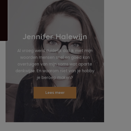
Jennifer Halewijn
Al vroeg werd duidelijk dat ik met mijn
woorden mensen snel en goed kon
overtuigen van mijn soms wat aparte
denkwijze. En waarom niet van je hobby
je beroep maken?
Lees meer