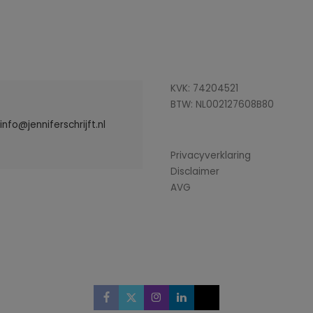
KVK: 74204521
BTW: NL002127608B80
info@jenniferschrijft.nl
Privacyverklaring
Disclaimer
AVG